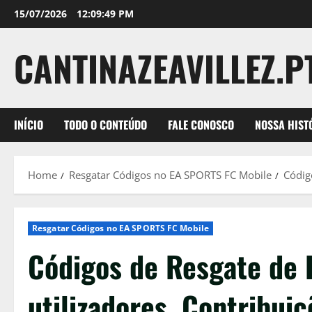
Skip
15/07/2026
12:09:50 PM
to
content
CANTINAZEAVILLEZ.P
INÍCIO
TODO O CONTEÚDO
FALE CONOSCO
NOSSA HIST
Home
Resgatar Códigos no EA SPORTS FC Mobile
Códig
Resgatar Códigos no EA SPORTS FC Mobile
Códigos de Resgate de 
utilizadores, Contribui