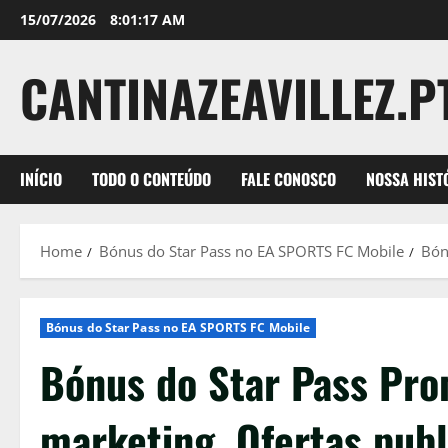
Skip
15/07/2026
8:01:18 AM
to
content
CANTINAZEAVILLEZ.P
INÍCIO
TODO O CONTEÚDO
FALE CONOSCO
NOSSA HIST
Home
Bónus do Star Pass no EA SPORTS FC Mobile
Bón
Bónus do Star Pass no EA SPORTS FC Mobile
Bónus do Star Pass Pr
marketing, Ofertas publi